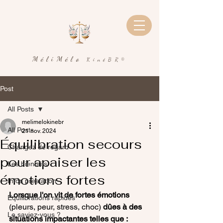
MéliMélo
KinéBR®
Post
All Posts
melimelokinebr
All Posts
21 nov. 2024
Équilibration secours
Changez de regard
pour apaiser les
Les bienfaits
émotions fortes
Infos prestation
Lorsque l'on vit de fortes émotions
Équilibrations rapides
(pleurs, peur, stress, choc) 
dûes à des 
Le saviez-vous ?
situations impactantes telles que :