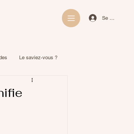
Se connecter
ides
Le saviez-vous ?
ifie