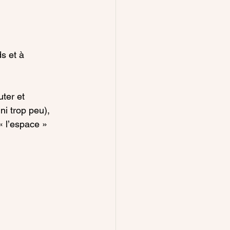
s et à 
ter et 
ni trop peu), 
 l’espace » 