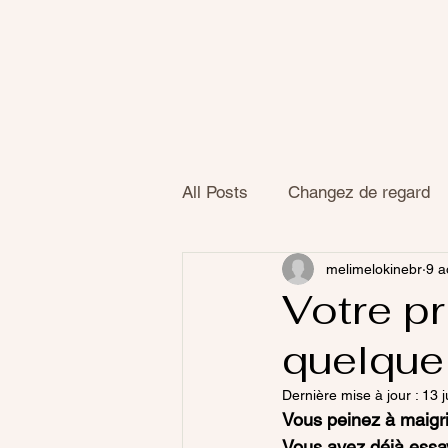
All Posts
Changez de regard
melimelokinebr
9 a
Signification maux/mots
Votre pr
quelque
Dernière mise à jour :
13 j
Vous peinez à maigri
Vous avez déjà essay