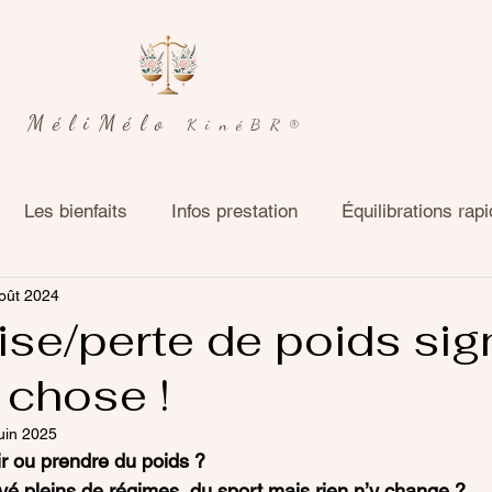
MéliMélo
KinéBR®
Les bienfaits
Infos prestation
Équilibrations rap
oût 2024
Théorie
ise/perte de poids sign
 chose !
uin 2025
r ou prendre du poids ? 
é pleins de régimes, du sport mais rien n’y change ? 